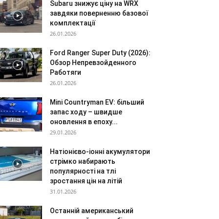
Subaru знижує ціну на WRX
завдяки поверненню базової
комплектації
26.01.2026
Ford Ranger Super Duty (2026):
Обзор Непревзойденного
Работяги
26.01.2026
Mini Countryman EV: більший
запас ходу – швидше
оновлення в епоху...
29.01.2026
Натіонієво-іонні акумулятори
стрімко набирають
популярності на тлі
зростання цін на літій
31.01.2026
Останній американський