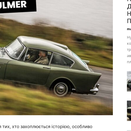
Д
Н
П
ma
Hy
к
т
ав
пл
 тих, хто захоплюється історією, особливо