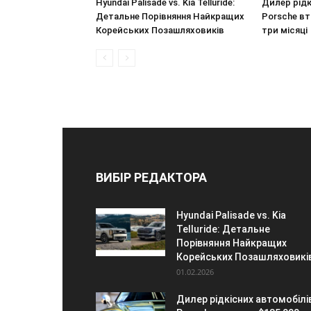
Hyundai Palisade vs. Kia Telluride:
Дилер рідк
Детальне Порівняння Найкращих
Porsche вт
Корейських Позашляховиків
три місяці
ВИБІР РЕДАКТОРА
Hyundai Palisade vs. Kia
Telluride: Детальне
Порівняння Найкращих
Корейських Позашляховикі
01.02.2026
Дилер рідкісних автомобілі