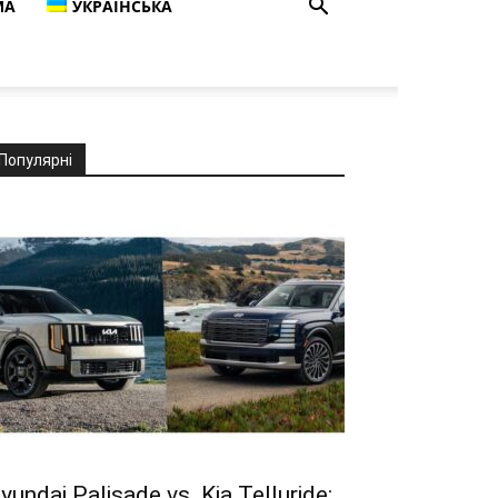
МА
УКРАЇНСЬКА
Популярні
yundai Palisade vs. Kia Telluride: