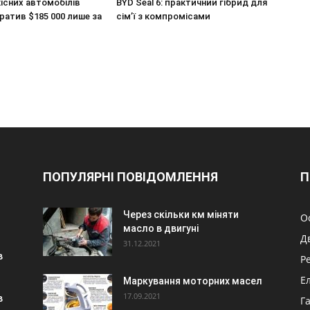
існих автомобілів
BYD Seal 6: практичний гібрид для
ратив $185 000 лише за
сім’ї з компромісами
ПОПУЛЯРНІ ПОВІДОМЛЕННЯ
П
Через скільки км міняти
О
масло в двигуні
Д
31.12.2021
в
Р
Е
Маркування моторних масел
17.09.2021
в
Г