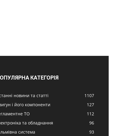
ОПУЛЯРНА КАТЕГОРІЯ
станні новини та статті
1107
вигун і його компоненти
127
егламентне ТО
112
лектроніка та обладнання
96
альмівна система
93