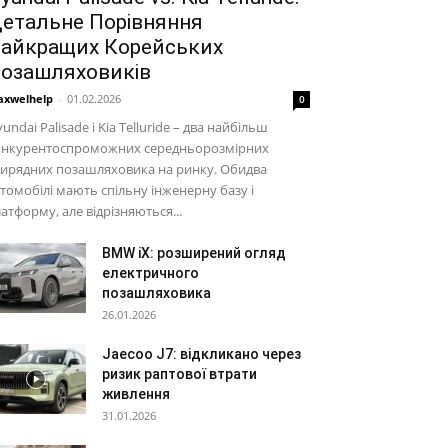
етальне Порівняння
айкращих Корейських
озашляховиків
xwelhelp
-
01.02.2026
0
undai Palisade і Kia Telluride – два найбільш
онкурентоспроможних середньорозмірних
рирядних позашляховика на ринку. Обидва
томобілі мають спільну інженерну базу і
атформу, але відрізняються...
BMW iX: розширений огляд
електричного
позашляховика
26.01.2026
Jaecoo J7: відкликано через
ризик раптової втрати
живлення
31.01.2026