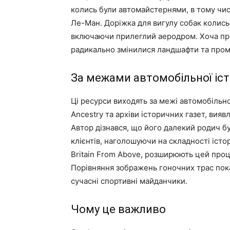
колись були автомайстернями, в тому чис
Ле-Ман. Доріжка для вигулу собак колись
включаючи прилеглий аеродром. Хоча прое
радикально змінилися ландшафти та пром
За межами автомобільної іст
Ці ресурси виходять за межі автомобільно
Ancestry та архіви історичних газет, вия
Автор дізнався, що його далекий родич 
клієнтів, наголошуючи на складності істо
Britain From Above, розширюють цей про
Порівняння зображень гоночних трас пок
сучасні спортивні майданчики.
Чому це важливо