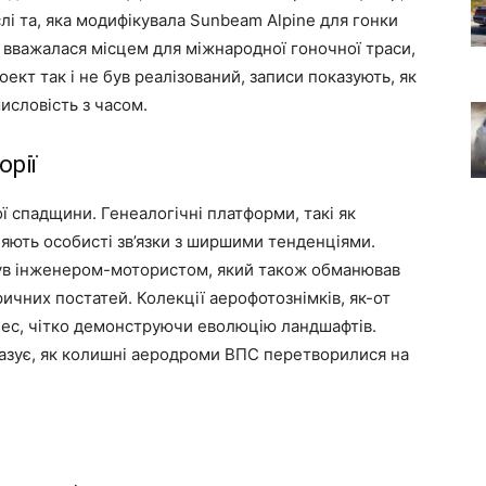
лі та, яка модифікувала Sunbeam Alpine для гонки
 вважалася місцем для міжнародної гоночної траси,
кт так і не був реалізований, записи показують, як
исловість з часом.
орії
ї спадщини. Генеалогічні платформи, такі як
вляють особисті зв’язки з ширшими тенденціями.
був інженером-мотористом, який також обманював
ричних постатей. Колекції аерофотознімків, як-от
цес, чітко демонструючи еволюцію ландшафтів.
азує, як колишні аеродроми ВПС перетворилися на