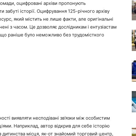
ромади, оцифровані архіви пропонують
 забуті історії. Оцифрування 125-річного архіву
сурс, який містить не лише факти, але оригінальні
чені з часом. Це дозволяє дослідникам і ентузіастам
, що раніше було неможливо без трудомісткого
атності виявляти несподівані зв’язки між особистим
ями. Наприклад, автор відкрив для себе історію
з дитинства місця, як-от знайомий торговий центр,