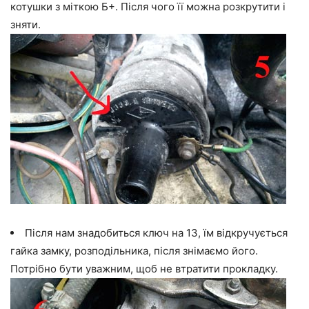
котушки з міткою Б+. Після чого її можна розкрутити і
зняти.
Після нам знадобиться ключ на 13, їм відкручується
гайка замку, розподільника, після знімаємо його.
Потрібно бути уважним, щоб не втратити прокладку.