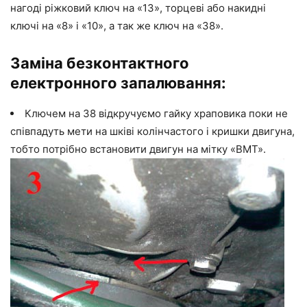
нагоді ріжковий ключ на «13», торцеві або накидні
ключі на «8» і «10», а так же ключ на «38».
Заміна безконтактного
електронного запалювання:
Ключем на 38 відкручуємо гайку храповика поки не
співпадуть мети на шківі колінчастого і кришки двигуна,
тобто потрібно встановити двигун на мітку «ВМТ».