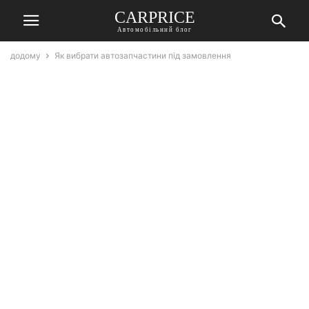
СARPRICE
Автомобільний блог
додому
Як вибрати автозапчастини під замовлення