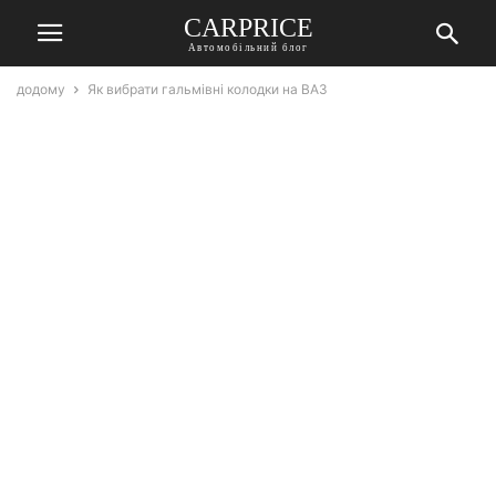
СARPRICE
Автомобільний блог
додому
Як вибрати гальмівні колодки на ВАЗ