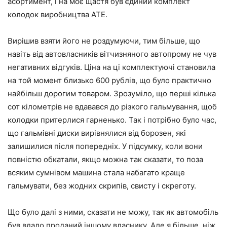
асортимент, і на моє щастя був єдиний комплект
колодок виробництва ATE.
Вирішив взяти його не роздумуючи, тим більше, що
навіть від автовласників вітчизняного автопрому не чув
негативних відгуків. Ціна на ці комплектуючі становила
на той момент близько 600 рублів, що було практично
найбільш дорогим товаром. Зрозуміло, що перші кілька
сот кілометрів не вдавався до різкого гальмування, щоб
колодки притерлися гарненько. Так і потрібно було час,
що гальмівні диски вирівнялися від борозен, які
залишилися після попередніх. У підсумку, коли вони
повністю обкатали, якщо можна так сказати, то поза
всяким сумнівом машина стала набагато краще
гальмувати, без жодних скрипів, свисту і скреготу.
Що було далі з ними, сказати не можу, так як автомобіль
був вдало проданий іншому власнику. Але я більше, ніж