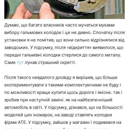
Думаю, що багато власників часто мучаться муками
вибору гальмових колодок і це не дивно. Спочатку після
установки я не помітив, що вони сильно відрізнялися від
заводських. У підсумку, після «відкриття» виявилося, що
передні гальмівні колодки стерлися до самого металу.
Саме
тут
лунав страшний скрегіт.
Після такого невдалого досвіду я вирішив, що більше
експериментувати з такими комплектуючими не буду і
по можливості краще купити щось дороге і якісне. так і
зробив при наступній заміні. як на найбезпечніший
автомобіль в світі. У підсумку, дізнався, що на більшості
моделей цих іномарок, на заводі ставлять колодки
фірми ATE. У підсумку, зайшов у магазин і подивився на