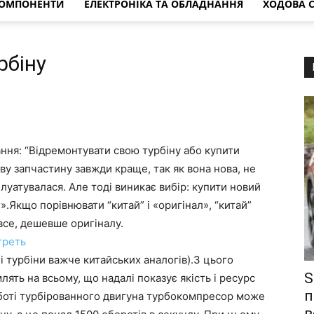
КОМПОНЕНТИ
ЕЛЕКТРОНІКА ТА ОБЛАДНАННЯ
ХОДОВА 
рбіну
ння: “Відремонтувати свою турбіну або купити
ову запчастину завжди краще, так як вона нова, не
плуатувалася. Але тоді виникає вибір: купити новий
».Якщо порівнювати “китай” і «оригінал», “китай”
 все, дешевше оригіналу.
треть
ні турбіни важче китайських аналогів).З цього
S
ять на всьому, що надалі показує якість і ресурс
п
оботі турбірованного двигуна турбокомпресор може
в