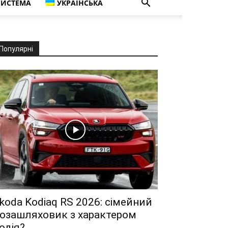
СИСТЕМА
УКРАЇНСЬКА
Популярні
koda Kodiaq RS 2026: сімейний
озашляховик з характером
одія?