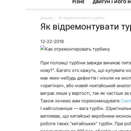
РІЗНЕ
ДВИГУН І ЙОГО 
додому
Як відремонтувати турбіну
Як відремонтувати ту
12-22-2018
При поломці турбіни завжди виникає пита
нову?”. Багато хто кажуть, що купувати н
має яких-небудь дефектів і ніколи не екс
«оригінал», або новий «китайський аналог
виграє лише у вартості, так як частіше за
Також хочемо вам порекомендувати
Смо
І найголовніше — вага турбін. (Оригіналь
випливає, що китайські виробники економл
роботи таких “китайських” турбін. При р