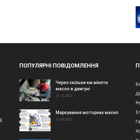
ПОПУЛЯРНІ ПОВІДОМЛЕННЯ
П
Через скільки км міняти
Б
масло в двигуні
Д
31.12.2021
Р
Е
Маркування моторних масел
17.09.2021
5:
Г
Х