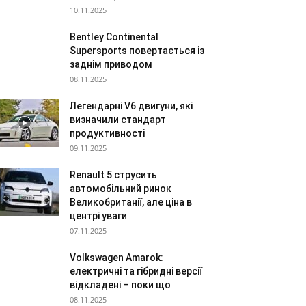
10.11.2025
Bentley Continental
Supersports повертається із
заднім приводом
08.11.2025
Легендарні V6 двигуни, які
визначили стандарт
продуктивності
09.11.2025
Renault 5 струсить
автомобільний ринок
Великобританії, але ціна в
центрі уваги
07.11.2025
Volkswagen Amarok:
електричні та гібридні версії
відкладені – поки що
08.11.2025