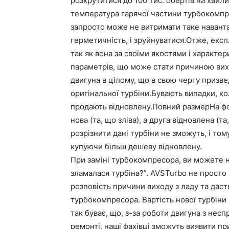
розкрутитися до 100 тис. обертів на хвили
температура гарячої частини турбокомпр
запросто може не витримати таке навант
герметичність, і зруйнуватися.Отже, експ
так як вона за своїми якостями і характе
параметрів, що може стати причиною виход
двигуна в цілому, що в свою чергу призве
оригінальної турбіни.Бувають випадки, ко
продають відновлену.Повний размерНа фот
нова (та, що зліва), а друга відновлена (т
розрізнити дані турбіни не зможуть, і то
купуючи більш дешеву відновлену.
При заміні турбокомпресора, ви можете н
зламалася турбіна?”. AVSTurbo не просто 
розповість причини виходу з ладу та даст
турбокомпресора. Вартість нової турбіни
так буває, що, з-за роботи двигуна з несп
ремонті, наші фахівці зможуть виявити пр