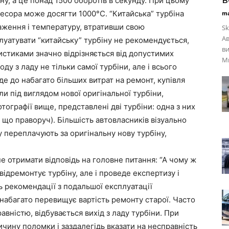
ну, а це понад 1500 оборотів в секунду. При цьому
есора може досягти 1000°С. “Китайська” турбіна
ma
аження і температуру, втративши свою
Sk
Ав
луатувати “китайську” турбіну не рекомендується,
в
ристиками значно відрізняється від допустимих
Ми
у з ладу не тільки самої турбіни, але і всього
де до набагато більших витрат на ремонт, купівля
ли під виглядом нової оригінальної турбіни,
ографії вище, представлені дві турбіни: одна з них
а, що праворуч). Більшість автовласників візуально
му переплачують за оригінальну нову турбіну,
е отримати відповідь на головне питання: “А чому ж
відремонтує турбіну, але і проведе експертизу і
ь рекомендації з подальшої експлуатації
 набагато перевищує вартість ремонту старої. Часто
равністю, відбувається вихід з ладу турбіни. При
ичину поломки і заздалегідь вказати на несправність