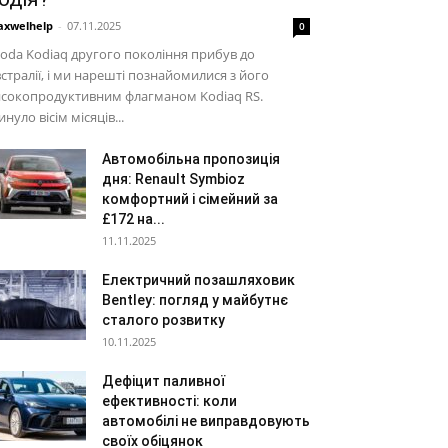
xwelhelp
-
07.11.2025
0
oda Kodiaq другого покоління прибув до
стралії, і ми нарешті познайомилися з його
исокопродуктивним флагманом Kodiaq RS.
нуло вісім місяців...
Автомобільна пропозиція
дня: Renault Symbioz
комфортний і сімейний за
£172 на...
11.11.2025
Електричний позашляховик
Bentley: погляд у майбутнє
сталого розвитку
10.11.2025
Дефіцит паливної
ефективності: коли
автомобілі не виправдовують
своїх обіцянок