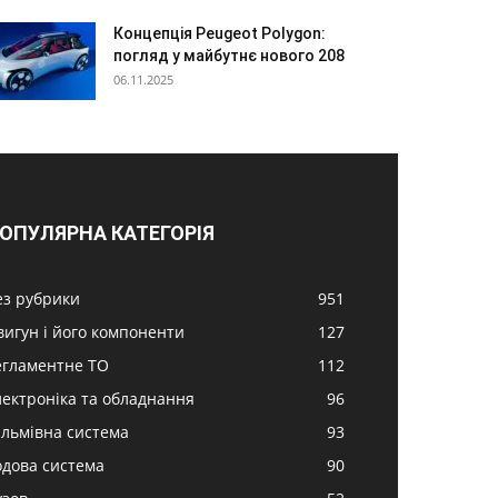
Концепція Peugeot Polygon:
погляд у майбутнє нового 208
06.11.2025
ОПУЛЯРНА КАТЕГОРІЯ
ез рубрики
951
вигун і його компоненти
127
егламентне ТО
112
лектроніка та обладнання
96
альмівна система
93
одова система
90