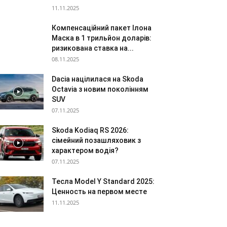
11.11.2025
Компенсаційний пакет Ілона
Маска в 1 трильйон доларів:
ризикована ставка на...
08.11.2025
Dacia націлилася на Skoda
Octavia з новим поколінням
SUV
07.11.2025
Skoda Kodiaq RS 2026:
сімейний позашляховик з
характером водія?
07.11.2025
Тесла Model Y Standard 2025:
Ценность на первом месте
11.11.2025