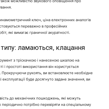
 також можливістю звукового оповіщення про
ування.
динамометричний ключ, ціна електронних аналогів
стовуються переважно в професійних
біт, які вимагає граничної акуратності.
 типу: ламаються, клацання
умент з тріскачкою і нанесеною шкалою на
сті і простоті використання він користується
. Прокручуючи рукоять, ви встановлюєте необхідне
сі експлуатації буде досягнуто задане значення, ви
вість до механічних пошкоджень, які можуть
х періодично потрібно перевіряти на спеціальному