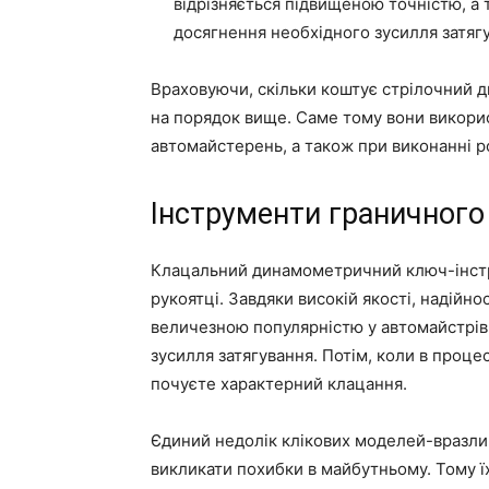
відрізняється підвищеною точністю, а
досягнення необхідного зусилля затяг
Враховуючи, скільки коштує стрілочний 
на порядок вище. Саме тому вони викори
автомайстерень, а також при виконанні ро
Інструменти граничного
Клацальний динамометричний ключ-інстр
рукоятці. Завдяки високій якості, надійно
величезною популярністю у автомайстрів
зусилля затягування. Потім, коли в проце
почуєте характерний клацання.
Єдиний недолік клікових моделей-вразли
викликати похибки в майбутньому. Тому ї