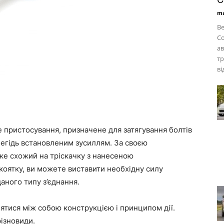
ma
Be
Co
ав
тр
ві
пристосування, призначене для затягування болтів
алегідь встановленим зусиллям. За своєю
уже схожий на тріскачку з нанесеною
ятку, ви можете виставити необхідну силу
аного типу з’єднання.
знятися між собою конструкцією і принципом дії.
ізновиди.