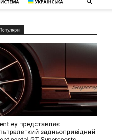
СИСТЕМА
УКРАЇНСЬКА
Популярні
entley представляє
льтралегкий задньопривідний
ontinental GT Supersports