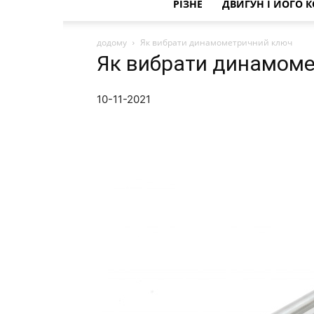
РІЗНЕ
ДВИГУН І ЙОГО 
додому
Як вибрати динамометричний ключ
Як вибрати динамом
10-11-2021