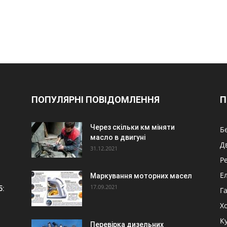
ПОПУЛЯРНІ ПОВІДОМЛЕННЯ
П
Через скільки км міняти
Б
масло в двигуні
Д
31.12.2021
Р
Е
Маркування моторних масел
17.09.2021
5:
Г
Х
К
Перевірка дизельних