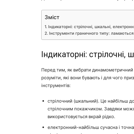
Зміст
Індикаторні: стрілочні, шкальні, електронн
Інструменти граничного типу: ламаються
Індикаторні: стрілочні, 
Перед тим, як вибрати динамометричний 
розуміти, які вони бувають і для чого пр
інструментів:
стрілочний (шкальний). Це найбільш до
стрілочним покажчиком. Завдяки можли
використовується вкрай рідко.
електронний-найбільш сучасна і точн