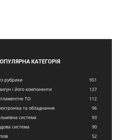
ОПУЛЯРНА КАТЕГОРІЯ
ез рубрики
951
вигун і його компоненти
127
егламентне ТО
112
лектроніка та обладнання
96
альмівна система
93
одова система
90
узов
52