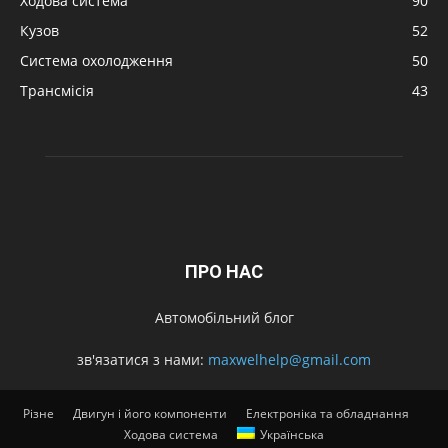
Ходова система
90
Кузов
52
Система охолодження
50
Трансмісія
43
ПРО НАС
Автомобільний блог
зв'язатися з нами:
maxwelhelp@gmail.com
Різне
Двигун і його компоненти
Електроніка та обладнання
Ходова система
Українська