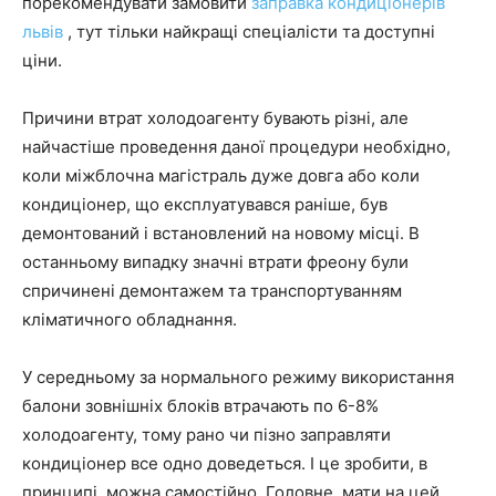
порекомендувати замовити
заправка кондиціонерів
львів
, тут тільки найкращі спеціалісти та доступні
ціни.
Причини втрат холодоагенту бувають різні, але
найчастіше проведення даної процедури необхідно,
коли міжблочна магістраль дуже довга або коли
кондиціонер, що експлуатувався раніше, був
демонтований і встановлений на новому місці. В
останньому випадку значні втрати фреону були
спричинені демонтажем та транспортуванням
кліматичного обладнання.
У середньому за нормального режиму використання
балони зовнішніх блоків втрачають по 6-8%
холодоагенту, тому рано чи пізно заправляти
кондиціонер все одно доведеться. І це зробити, в
принципі, можна самостійно. Головне, мати на цей