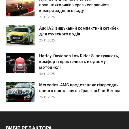
позашляховиків через несправність
камери заднього виду
27.11.2025
Audi A3: вишуканий компактний хетчбек
для сучасного водія
25.11.2025
Harley-Davidson Low Rider S: потужність,
комфорт і практичність в одному
мотоциклі
30.11.2025
Mercedes-AMG представляє гіперседан
нового покоління на Гран-прі Лас-Вегаса
26.11.2025
ВИБІР РЕДАКТОРА