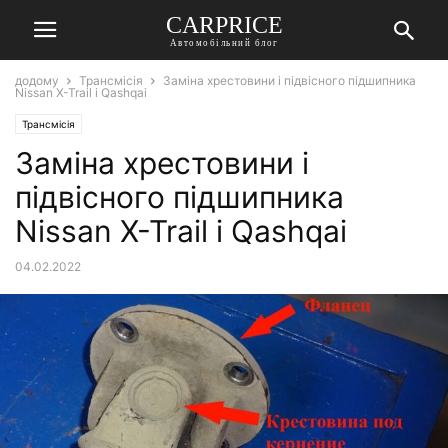
СARPRICE
Автомобільний блог
додому
Трансмісія
Заміна хрестовини і підвісного підшипника
Nissan X-Trail і Qashqai
Трансмісія
Заміна хрестовини і
підвісного підшипника
Nissan X-Trail і Qashqai
04.02.2022