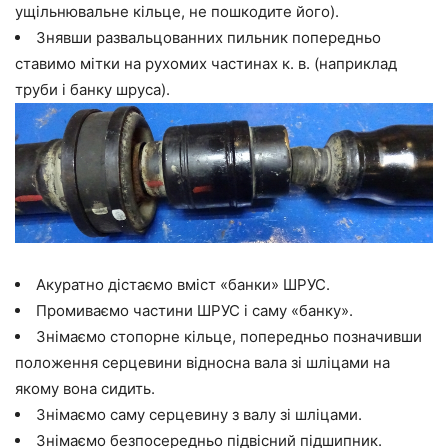
ущільнювальне кільце, не пошкодите його).
Знявши развальцованних пильник попередньо
ставимо мітки на рухомих частинах к. в. (наприклад
труби і банку шруса).
Акуратно дістаємо вміст «банки» ШРУС.
Промиваємо частини ШРУС і саму «банку».
Знімаємо стопорне кільце, попередньо позначивши
положення серцевини відносна вала зі шліцами на
якому вона сидить.
Знімаємо саму серцевину з валу зі шліцами.
Знімаємо безпосередньо підвісний підшипник.