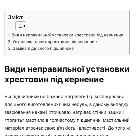
Зміст
Види неправильної установки хрестовин під кернение
Установка нових хрестовин під кернение
Заміна підвісного підшипника
Види неправильної установки
хрестовин під кернение
Всі підшипники не бажано нагрівати (крім спеціально
для цього виготовлених) чим небудь, в даному випадку
зварювання нехай і «точкова» нагріває стінки чашки і
«топить» мастило в голчастому підшипник, мастильний
матеріал втрачає свою в’язкість і властивості. До того ж
є ризик зварити самі голки підшипника до тіла