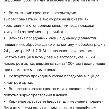
Вироблені роботи будуть включати в себе такі етапи:
Витяг старих хрестовин, рекомендую
выпрессовывать.(ні в якому разі не вибивати як
хрестовини зі стопорними кільцями, водії класики
жигулів і газелей мене зрозуміють)
Зачистка посадочних місць під чашку (голчастий
підшипник), обробка щіткою по металу + обробка рядків
24 діаметра №1 H7 (H8) — позначення жорсткості
інструмента (ні в якому разі не застосовуйте інший
номер розгортки, відрізняються за 100-тою і видно лише
при промерке мікрометром).
Розгорткою проходимо кожне посадкове місце до
кінця розгортки.
Впрессовка чашок хрестовини в посадочні місця і
попутна збірка хрестовини в чашки.
Кернение хрестовин (верстат для кернение повинен
бути як мінімум редукторним а краще гідравлічним)