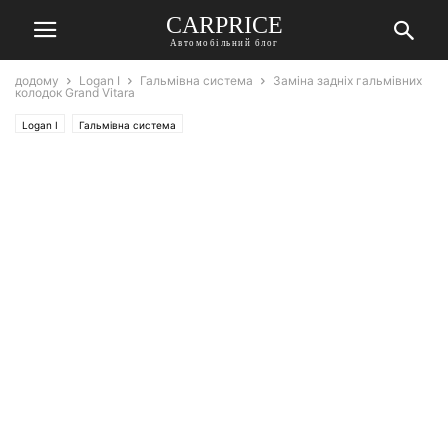
СARPRICE
Автомобільний блог
додому
Logan I
Гальмівна система
Заміна задніх гальмівних
колодок Grand Vitara
Logan I
Гальмівна система