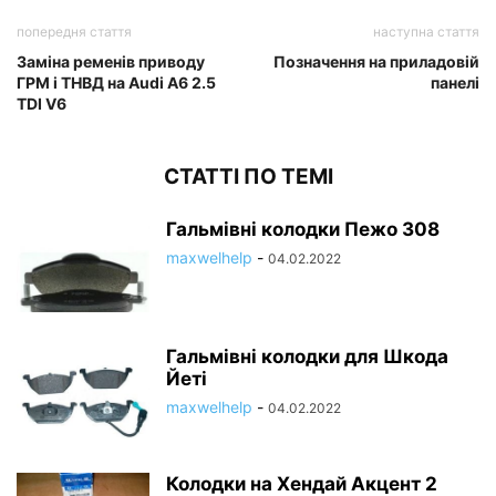
попередня стаття
наступна стаття
Заміна ременів приводу
Позначення на приладовій
ГРМ і ТНВД на Audi A6 2.5
панелі
TDI V6
СТАТТІ ПО ТЕМІ
Гальмівні колодки Пежо 308
maxwelhelp
-
04.02.2022
Гальмівні колодки для Шкода
Йеті
maxwelhelp
-
04.02.2022
Колодки на Хендай Акцент 2