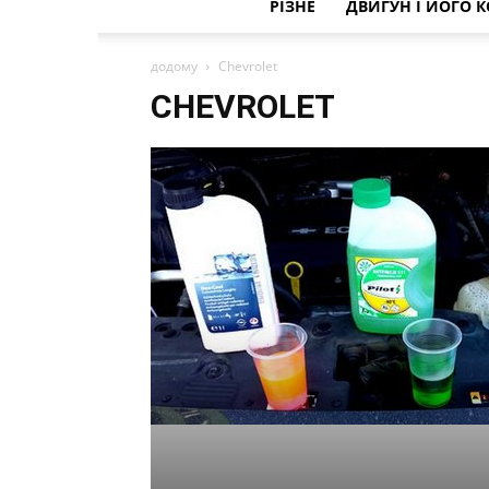
РІЗНЕ
ДВИГУН І ЙОГО 
додому
Chevrolet
CHEVROLET