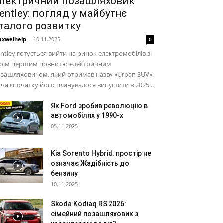
лектричний позашляховик
entley: погляд у майбутнє
талого розвитку
xwelhelp
-
10.11.2025
0
ntley готується вийти на ринок електромобілів зі
воїм першим повністю електричним
зашляховиком, який отримав назву «Urban SUV».
ча спочатку його планувалося випустити в 2025...
Як Ford зробив революцію в
автомобілях у 1990-х
05.11.2025
Kia Sorento Hybrid: простір не
означає Жадібність до
бензину
10.11.2025
Skoda Kodiaq RS 2026:
сімейний позашляховик з