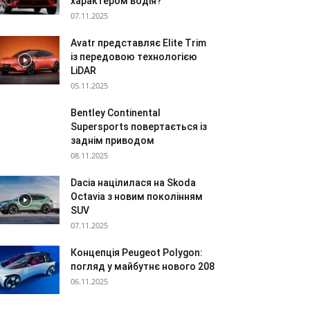
характером водія?
07.11.2025
Avatr представляє Elite Trim
із передовою технологією
LiDAR
05.11.2025
Bentley Continental
Supersports повертається із
заднім приводом
08.11.2025
Dacia націлилася на Skoda
Octavia з новим поколінням
SUV
07.11.2025
Концепція Peugeot Polygon:
погляд у майбутнє нового 208
06.11.2025