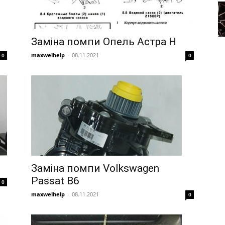
Заміна помпи Опель Астра Н
maxwelhelp
-
08.11.2021
0
0
Заміна помпи Volkswagen
Passat B6
0
maxwelhelp
-
08.11.2021
0