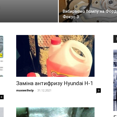
Вибираємо помпу на Форд
Фокус 3
Заміна антифризу Hyundai H-1
maxwelhelp
-
31.12.2021
0
0