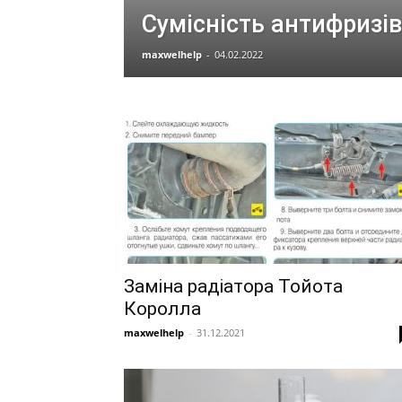
Сумісність антифризів
maxwelhelp
-
04.02.2022
Заміна радіатора Тойота
Королла
maxwelhelp
-
31.12.2021