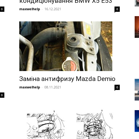
кондиціонування BMW X5 E53
maxwelhelp
-
16.12.2021
0
0
Заміна антифризу Mazda Demio
maxwelhelp
-
08.11.2021
0
0