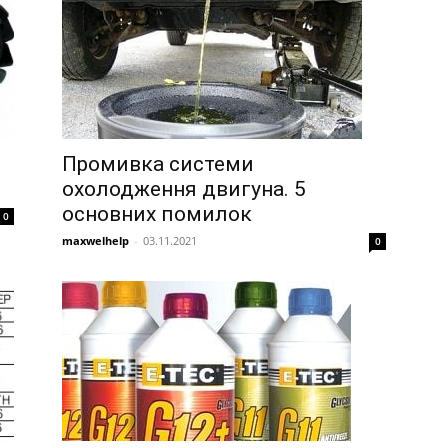
Промивка системи
охолодження двигуна. 5
основних помилок
0
maxwelhelp
-
03.11.2021
0