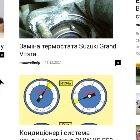
Е
B
с
ma
Be
с
ру
Заміна термостата Suzuki Grand
по
Vitara
Хо
0
maxwelhelp
-
18.12.2021
0
Кондиціонер і система