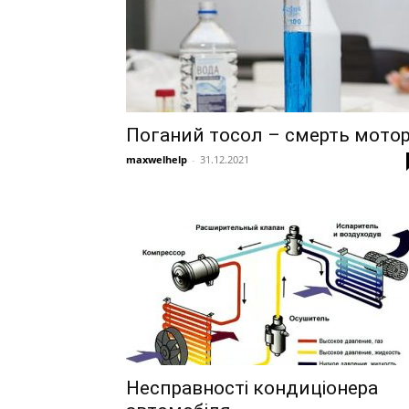
Поганий тосол – смерть мото
maxwelhelp
-
31.12.2021
Несправності кондиціонера