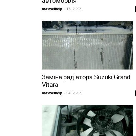
автомобіля
maxwelhelp
-
17.12.2021
Заміна радіатора Suzuki Grand
Vitara
maxwelhelp
-
04.12.2021