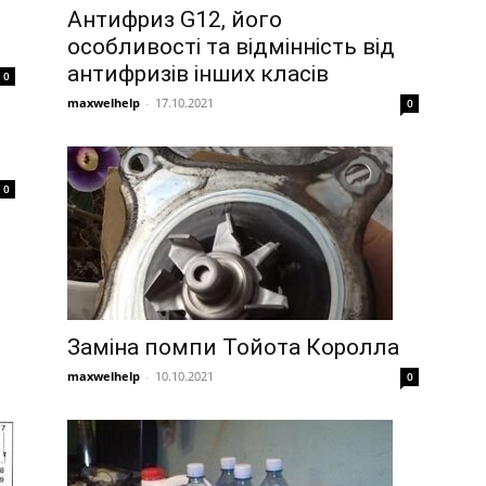
Антифриз G12, його
особливості та відмінність від
антифризів інших класів
0
maxwelhelp
-
17.10.2021
0
0
Заміна помпи Тойота Королла
maxwelhelp
-
10.10.2021
0