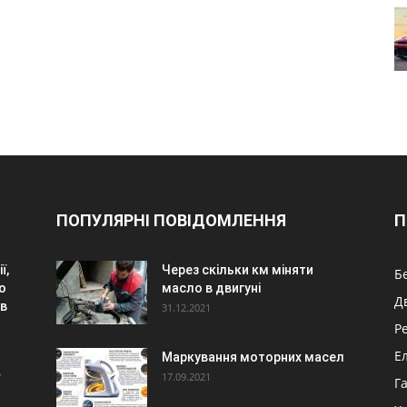
ПОПУЛЯРНІ ПОВІДОМЛЕННЯ
П
ї,
Через скільки км міняти
Б
о
масло в двигуні
Д
ів
31.12.2021
Р
Е
Маркування моторних масел
17.09.2021
Г