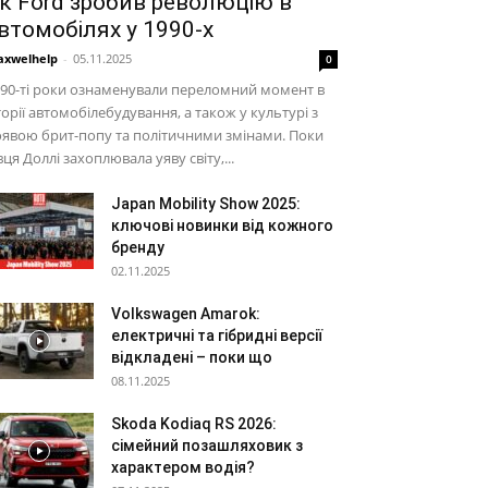
к Ford зробив революцію в
втомобілях у 1990-х
xwelhelp
-
05.11.2025
0
90-ті роки ознаменували переломний момент в
торії автомобілебудування, а також у культурі з
явою брит-попу та політичними змінами. Поки
вця Доллі захоплювала уяву світу,...
Japan Mobility Show 2025:
ключові новинки від кожного
бренду
02.11.2025
Volkswagen Amarok:
електричні та гібридні версії
відкладені – поки що
08.11.2025
Skoda Kodiaq RS 2026:
сімейний позашляховик з
характером водія?