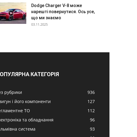
Dodge Charger V-8 може
нарешті повернутися. Ось усе,
що ми знаємо
03.11.2025
ОПУЛЯРНА КАТЕГОРІЯ
ез рубрики
936
вигун і його компоненти
127
егламентне ТО
112
лектроніка та обладнання
96
альмівна система
93