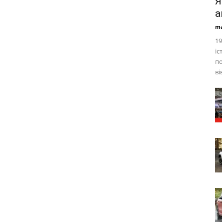
Я
а
ma
19
іс
по
ві