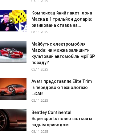
07.11.2025
Компенсаційний пакет Ілона
Маска в 1 трильйон доларів:
ризикована ставка на...
08.11.2025
Майбутнє електромобіля
Mazda: чи можна залишити
культовий автомобіль мрії SP
позаду?
05.11.2025
Avatr представляє Elite Trim
із передовою технологією
LiDAR
05.11.2025
Bentley Continental
Supersports повертається із
заднім приводом
08.11.2025