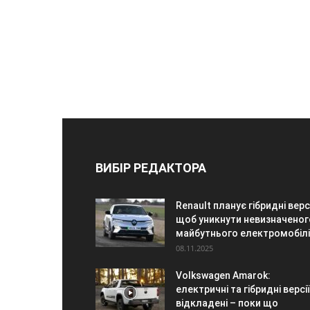
ВИБІР РЕДАКТОРА
Renault планує гібридні версі
щоб уникнути невизначеног
майбутнього електромобіл
08.11.2025
Volkswagen Amarok:
електричні та гібридні версії
відкладені – поки що