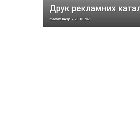
Друк рекламних катало
maxwelhelp
-
20.10.2021