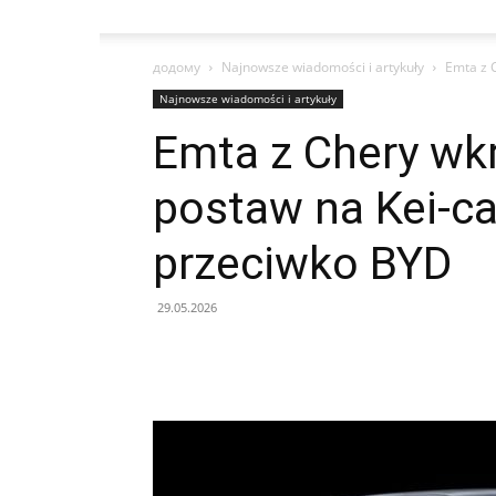
додому
Najnowsze wiadomości i artykuły
Emta z C
Najnowsze wiadomości i artykuły
Emta z Chery wkr
postaw na Kei-ca
przeciwko BYD
29.05.2026