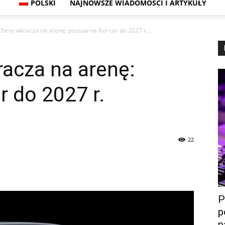
POLSKI
NAJNOWSZE WIADOMOŚCI I ARTYKUŁY
hery wkracza na arenę: postaw na Kei-car do 2027 r....
acza na arenę:
r do 2027 r.
22
P
p
p