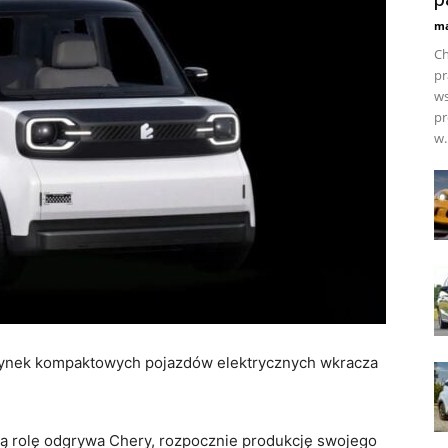
ma
Ch
pr
ws
pr
w.
i rynek kompaktowych pojazdów elektrycznych wkracza
ową rolę odgrywa Chery, rozpocznie produkcję swojego