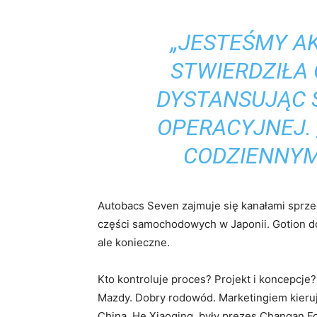
„JESTEŚMY A
STWIERDZIŁA 
DYSTANSUJĄC S
OPERACYJNEJ. 
CODZIENNYM
Autobacs Seven zajmuje się kanałami sprze
części samochodowych w Japonii. Gotion do
ale konieczne.
Kto kontroluje proces? Projekt i koncepcje
Mazdy. Dobry rodowód. Marketingiem kieruj
China. He Xiaoqing, były prezes Changan F