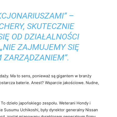
KCJONARIUSZAMI” –
CHERY, SKUTECZNIE
IĘ OD DZIAŁALNOŚCI
„NIE ZAJMUJEMY SIĘ
 ZARZĄDZANIEM”.
daży. Ma to sens, ponieważ są gigantem w branży
starcza baterie. Anest? Wsparcie jakościowe. Nudne,
? To dzieło japońskiego zespołu. Weterani Hondy i
e Susumu Uchikoshi, były dyrektor generalny Nissan
ord, został mianowany dyrektorem generalnym firmy.