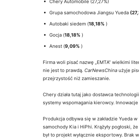
Chery Automobile (27,27%)
Grupa samochodowa Jiangsu Yueda
(27
Autobaki siedem (
18,18%
)
Gocja (
18,18%
)
Anest (
9,09%
)
Firma woli pisać nazwę „EMTA” wielkimi lit
nie jest to prawdą.
CarNewsChina
użyje pis
przejrzystość niż zamieszanie.
Chery działa tutaj jako dostawca technologi
systemy wspomagania kierowcy. Innowacje 
Produkcja odbywa się w zakładzie Yueda w
samochody Kia i HiPhi. Krążyły pogłoski, ż
był to projekt wyłącznie eksportowy. Brak w