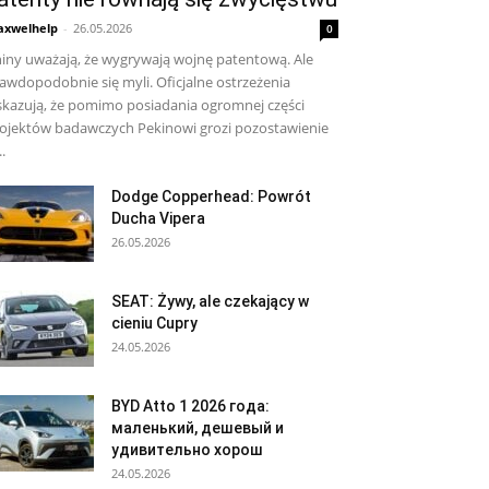
xwelhelp
-
26.05.2026
0
iny uważają, że wygrywają wojnę patentową. Ale
awdopodobnie się myli. Oficjalne ostrzeżenia
kazują, że pomimo posiadania ogromnej części
ojektów badawczych Pekinowi grozi pozostawienie
..
Dodge Copperhead: Powrót
Ducha Vipera
26.05.2026
SEAT: Żywy, ale czekający w
cieniu Cupry
24.05.2026
BYD Atto 1 2026 года:
маленький, дешевый и
удивительно хорош
24.05.2026