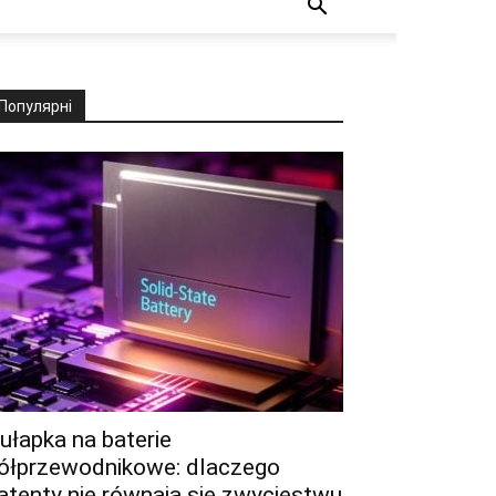
Популярні
ułapka na baterie
ółprzewodnikowe: dlaczego
atenty nie równają się zwycięstwu