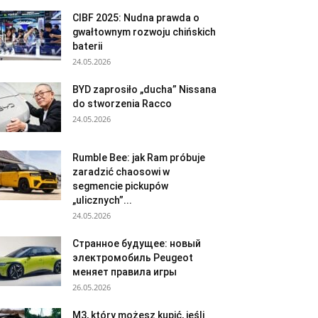
CIBF 2025: Nudna prawda o
gwałtownym rozwoju chińskich
baterii
24.05.2026
BYD zaprosiło „ducha” Nissana
do stworzenia Racco
24.05.2026
Rumble Bee: jak Ram próbuje
zaradzić chaosowi w
segmencie pickupów
„ulicznych”...
24.05.2026
Странное будущее: новый
электромобиль Peugeot
меняет правила игры
26.05.2026
M3, który możesz kupić, jeśli