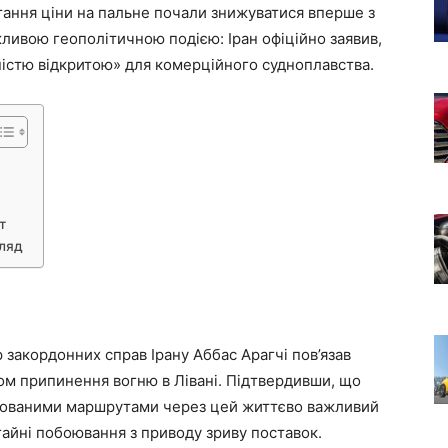
тання ціни на пальне почали знижуватися вперше з
ливою геополітичною подією: Іран офіційно заявив,
істю відкритою» для комерційного судноплавства.
т
гляд
тр закордонних справ Ірану Аббас Арагчі пов’язав
ом припинення вогню в Лівані. Підтвердивши, що
инованими маршрутами через цей життєво важливий
гайні побоювання з приводу зриву поставок.