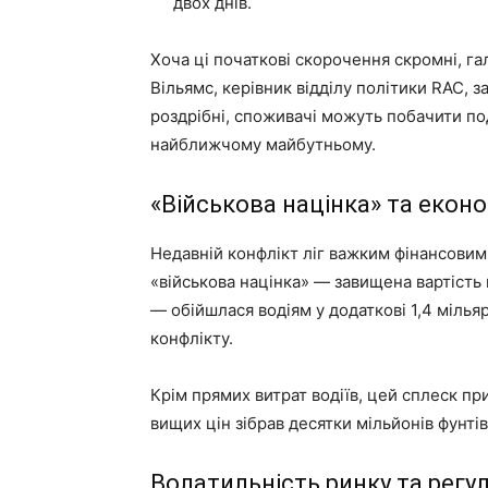
двох днів.
Хоча ці початкові скорочення скромні, г
Вільямс, керівник відділу політики RAC, за
роздрібні, споживачі можуть побачити под
найближчому майбутньому.
«Військова націнка» та екон
Недавній конфлікт ліг важким фінансовим
«військова націнка» — завищена вартість
— обійшлася водіям у додаткові 1,4 мільяр
конфлікту.
Крім прямих витрат водіїв, цей сплеск пр
вищих цін зібрав десятки мільйонів фунті
Волатильність ринку та регу