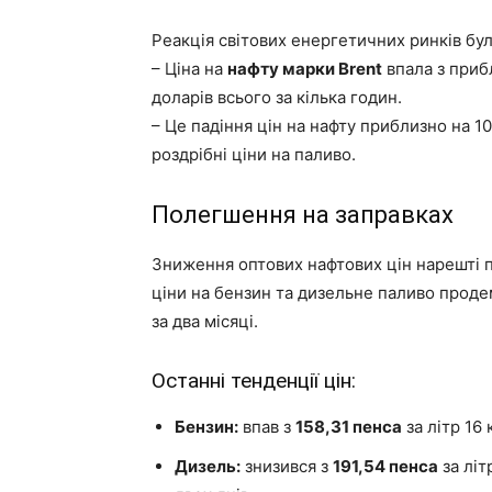
Реакція світових енергетичних ринків бул
– Ціна на
нафту марки Brent
впала з прибл
доларів всього за кілька годин.
– Це падіння цін на нафту приблизно на 
роздрібні ціни на паливо.
Полегшення на заправках
Зниження оптових нафтових цін нарешті 
ціни на бензин та дизельне паливо про
за два місяці.
Останні тенденції цін:
Бензин:
впав з
158,31 пенса
за літр 16 
Дизель:
знизився з
191,54 пенса
за літ