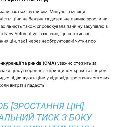
залишається чутливим. Минулого місяця
ість: ціни на бензин та дизельне паливо зросли на
стабільність також спровокувала панічну закупівлю в
р New Automotive, зазначив, що споживачі
ння цін, так і через необґрунтовані чутки про
нкуренції та ринків (CMA)
уважно стежить за
знаки ціноутворення за принципом «ракета і перо»
идко підвищують ціни у відповідь зростання оптових
 коли витрати падають.
Б [ЗРОСТАННЯ ЦІН]
АЛЬНИЙ ТИСК З БОКУ