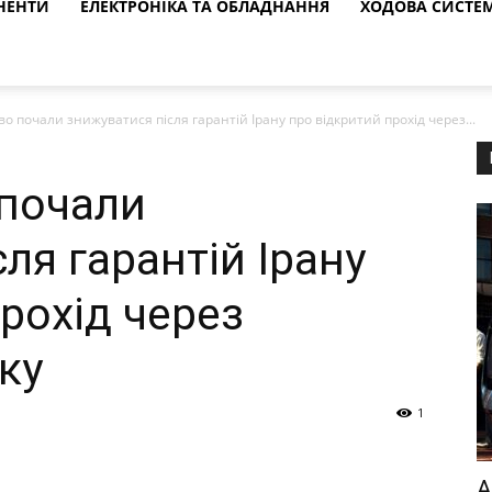
НЕНТИ
ЕЛЕКТРОНІКА ТА ОБЛАДНАННЯ
ХОДОВА СИСТЕ
о почали знижуватися після гарантій Ірану про відкритий прохід через...
 почали
ля гарантій Ірану
рохід через
ку
1
A