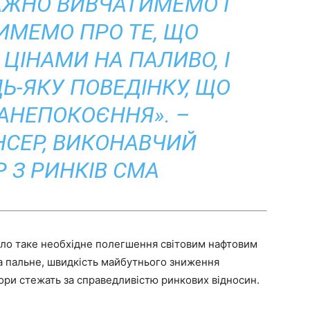
АЖНО ВИВЧАТИМЕМО І
МЕМО ПРО ТЕ, ЩО
 ЦІНАМИ НА ПАЛИВО, І
Ь-ЯКУ ПОВЕДІНКУ, ЩО
АНЕПОКОЄННЯ». –
НСЕР, ВИКОНАВЧИЙ
 З РИНКІВ CMA
сло таке необхідне полегшення світовим нафтовим
на пальне, швидкість майбутнього зниження
ори стежать за справедливістю ринкових відносин.