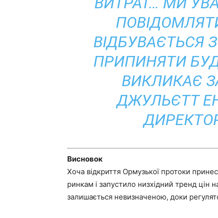
ВИТРАТ… МИ УВ
ПОВІДОМЛЯТИ
ВІДБУВАЄТЬСЯ З
ПРИПИНЯТИ БУД
ВИКЛИКАЄ З
ДЖУЛЬЄТТ Е
ДИРЕКТОР
Висновок
Хоча відкриття Ормузької протоки прине
ринкам і запустило низхідний тренд цін 
залишається невизначеною, доки регулят