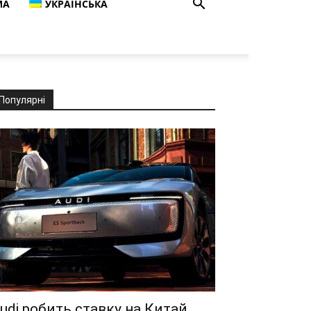
МА
УКРАЇНСЬКА
Популярні
udi робить ставку на Китай,