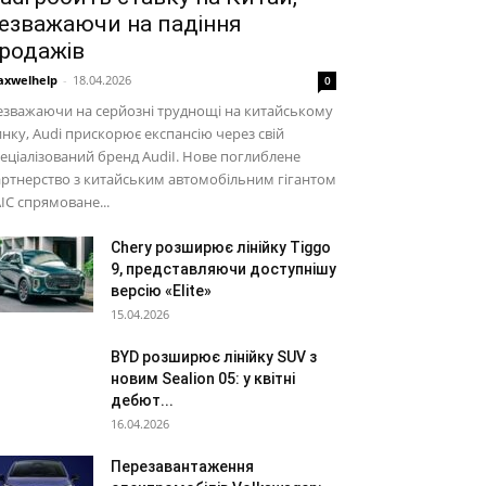
езважаючи на падіння
родажів
xwelhelp
-
18.04.2026
0
зважаючи на серйозні труднощі на китайському
нку, Audi прискорює експансію через свій
еціалізований бренд AudiI. Нове поглиблене
ртнерство з китайським автомобільним гігантом
IC спрямоване...
Chery розширює лінійку Tiggo
9, представляючи доступнішу
версію «Elite»
15.04.2026
BYD розширює лінійку SUV з
новим Sealion 05: у квітні
дебют...
16.04.2026
Перезавантаження