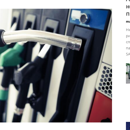
н
п
ma
Не
ри
сп
па
SA