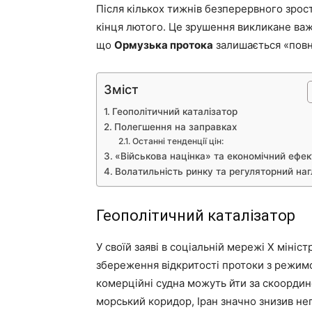
Після кількох тижнів безперервного зрос
кінця лютого. Це зрушення викликане важ
що
Ормузька протока
залишається «повн
Зміст
Геополітичний каталізатор
Полегшення на заправках
Останні тенденції цін:
«Військова націнка» та економічний ефек
Волатильність ринку та регуляторний на
Геополітичний каталізатор
У своїй заяві в соціальній мережі X мініс
збереження відкритості протоки з режим
комерційні судна можуть йти за скоорд
морський коридор, Іран значно знизив не