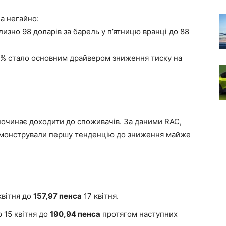
а негайно:
изно 98 доларів за барель у п’ятницю вранці до 88
10% стало основним драйвером зниження тиску на
починає доходити до споживачів. За даними RAC,
демонстрували першу тенденцію до зниження майже
квітня до
157,97 пенса
17 квітня.
р 15 квітня до
190,94 пенса
протягом наступних