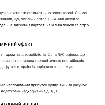
алузеві експерти оптимістично налаштовані. Саймон
значив, що, оскільки оптові ціни нині нижчі за
альше зниження вартості на кілька пенсів за літр у
омічний ефект
 тягарем на автомобілістів. Фонд RAC оцінює, що
 палива, спричинена геополітичною нестабільністю
да фунтів стерлінгів порівняно з рівнем до
иніс несподіваний прибуток уряду, який за рахунок
в додаткових надходжень від ПДВ.
ляторний нагляд