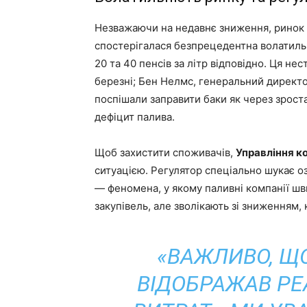
Незважаючи на недавнє зниження, ринок 
спостерігалася безпрецедентна волатильн
20 та 40 пенсів за літр відповідно. Ця не
березні; Бен Нелмс, генеральний директо
поспішали заправити баки як через зроста
дефіцит палива.
Щоб захистити споживачів,
Управління ко
ситуацією. Регулятор спеціально шукає о
— феномена, у якому паливні компанії шв
закупівель, але зволікають зі зниженням,
«ВАЖЛИВО, ЩО
ВІДОБРАЖАВ РЕ