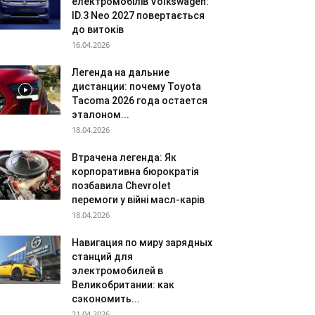
електромобілів Volkswagen:
ID.3 Neo 2027 повертається
до витоків
16.04.2026
Легенда на дальние
дистанции: почему Toyota
Tacoma 2026 года остается
эталоном...
18.04.2026
Втрачена легенда: Як
корпоративна бюрократія
позбавила Chevrolet
перемоги у війні масл-карів
18.04.2026
Навигация по миру зарядных
станций для
электромобилей в
Великобритании: как
сэкономить...
21.04.2026