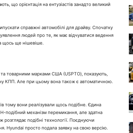
ть, що орієнтація на ентузіастів занадто великий
випускати справжні автомобілі для драйву. Спочатку
ли уявлення людей про те, як має відчуватися ведення
а щось ще нішевіше.
и та товарними марками США (USPTO), показують,
ну КПП. Але при цьому вона також є автоматичною.
ів тому вони реалізували щось подібне. Єдина
 H-подібний механізм перемикання, але здатна
ож розглядає подібні технології. Поєднуючи
ня. Hyundai просто подала заявку на свою версію.