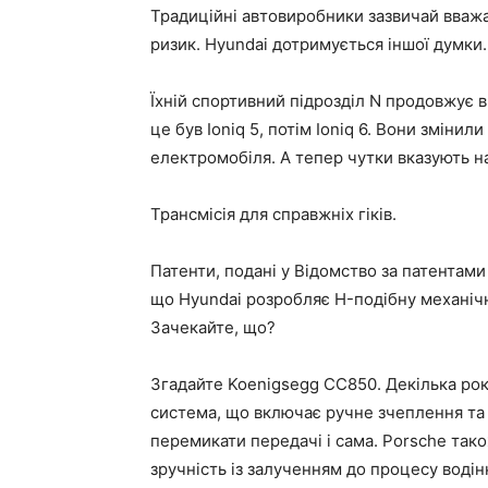
Традиційні автовиробники зазвичай вважаю
ризик. Hyundai дотримується іншої думки.
Їхній спортивний підрозділ N продовжує 
це був Ioniq 5, потім Ioniq 6. Вони зміни
електромобіля. А тепер чутки вказують н
Трансмісія для справжніх гіків.
Патенти, подані у Відомство за патентам
що Hyundai розробляє H-подібну механіч
Зачекайте, що?
Згадайте Koenigsegg CC850. Декілька рок
система, що включає ручне зчеплення та
перемикати передачі і сама. Porsche так
зручність із залученням до процесу водін