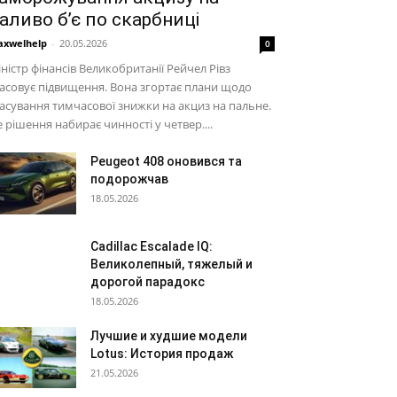
аливо б’є по скарбниці
xwelhelp
-
20.05.2026
0
ністр фінансів Великобританії Рейчел Рівз
асовує підвищення. Вона згортає плани щодо
асування тимчасової знижки на акциз на пальне.
 рішення набирає чинності у четвер....
Peugeot 408 оновився та
подорожчав
18.05.2026
Cadillac Escalade IQ:
Великолепный, тяжелый и
дорогой парадокс
18.05.2026
Лучшие и худшие модели
Lotus: История продаж
21.05.2026