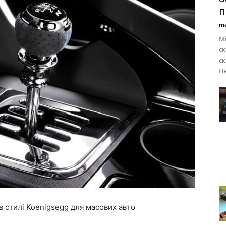
п
ma
Мі
ск
ск
Це
в стилі Koenigsegg для масових авто