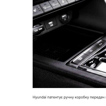
Hyundai патентує ручну коробку передач 