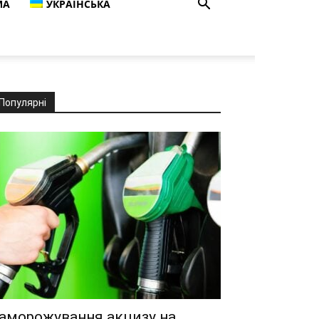
МА
УКРАЇНСЬКА
Популярні
аморожування акцизу на