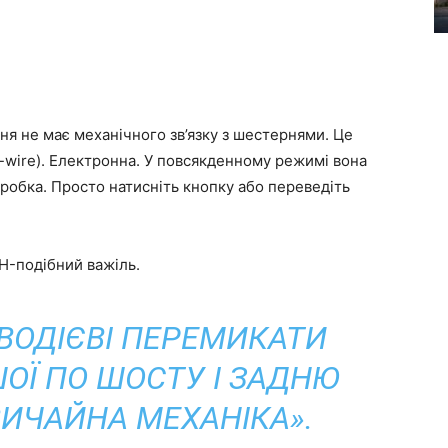
я не має механічного зв’язку з шестернями. Це
y-wire). Електронна. У повсякденному режимі вона
робка. Просто натисніть кнопку або переведіть
H-подібний важіль.
 ВОДІЄВІ ПЕРЕМИКАТИ
ШОЇ ПО ШОСТУ І ЗАДНЮ
ЗВИЧАЙНА МЕХАНІКА».