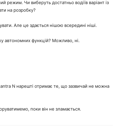
й режим. Чи виберуть достатньо водіїв варіант із
ти на розробку?
увати. Але це здається нішою всередині ніші.
ху автономних функцій? Можливо, ні.
Elantra N нарешті отримає те, що зазвичай не можна
оруватимемо, поки він не зламається.