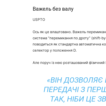
Важель без валу
USPTO
Ось як це влаштовано. Важель перемиканн
система “перемикання по дроту” (shift-b
поводиться як стандартна автоматична ко
селектор у положення D.
Але поруч із нею розташований фізичний 
«ВІН ДОЗВОЛЯЄ
ПЕРЕДАЧІ З ПЕР
ТАК, НІБИ ЦЕ 