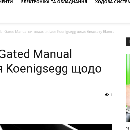
НЕНТИ
ЕЛЕКТРОНІКА ТА ОБЛАДНАННЯ
ХОДОВА СИСТЕ
ai Gated Manual виглядає як ідея Koenigsegg щодо бюджету Elantra
 Gated Manual
я Koenigsegg щодо
a
1
З