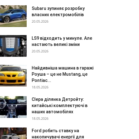
Subaru зупиняє розробку
власних електромобілів
20.05.2026
LS9 відходить у минуле. Але
настають великі зміни
20.05.2026
Найдивніша машина в гаражі
Роуша – це не Mustang, це
Pontiac...
18.05.2026
Сlepa ділянка Детройту:
китайські комплектуючі в
наших автомобілях
18.05.2026
Ford робить ставку на
накопичувачі енергії для