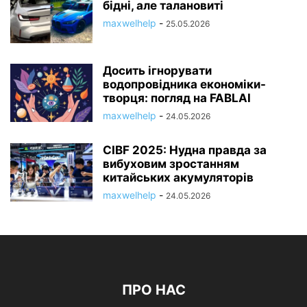
бідні, але талановиті
maxwelhelp
-
25.05.2026
Досить ігнорувати
водопровідника економіки-
творця: погляд на FABLAI
maxwelhelp
-
24.05.2026
CIBF 2025: Нудна правда за
вибуховим зростанням
китайських акумуляторів
maxwelhelp
-
24.05.2026
ПРО НАС