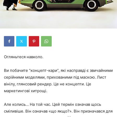
Огляньтеся навколо.
Ви побачите “концепт-кари”, які насправді є звичайними
серійними моделями, прихованими під маскою. Лист
вінілу, глянсовий рендер. Це не концепти. Це
маркетингові хитрощі.
Але колись… На той час. Цей термін означав щось
сміливіше. Він означав «що якщо?». Він призначався для