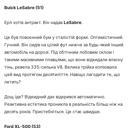
Buick LeSabre (51)
Ерл хотів антракт. Він надав
LeSabre
.
Це був повоєнний бум у сталістій ​​формі. Оптимістичний.
Гучний. Він сидів на цілий фут нижче за будь-який інший
автомобіль на дорозі. Під обтічним лобовим склом і
такими масивними плавцями, що вони відкидали власну
тінь, ревела 335-сильна V8. Велика трійка копіювала
цей вид протягом десятиліття. Навіщо лагодити те, що
летить?
Дощ іде? Відкидний дах відкрився автоматично.
Реактивна естетика проникла в реальність більш ніж на
десять років. Пристебніться. Це стає швидше.
Ford XL-500 (53)