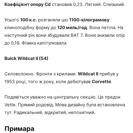
Коефіцієнт опору Cd
становив 0,23. Легкий. Слизький.
Усього
100 к.с.
розганяли цю
1100-кілограмову
клиноподібну форму до
120 миль/год
. Вона летіла. На
наступний рік вони збудували BAT 7. Вони знизили опір
до 0,19. Фізика капітулювала.
Buick Wildcat II (54)
Скловолокно. Фронти з крилами.
Wildcat II
прибув у
1953 році, того ж року, коли дебютував
Corvette
.
Подивіться уважно на центральну секцію. Це предок
Vette. Прямий родовід. Мова дизайну була встановлена ​​
тут. Радикальний, відкритий, непохитний.
Примара