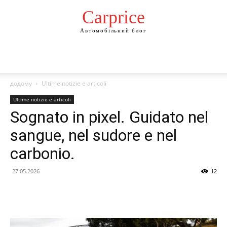
Сarprice
Автомобільний блог
додому
Ultime notizie e articoli
Ultime notizie e articoli
Sognato in pixel. Guidato nel
sangue, nel sudore e nel
carbonio.
27.05.2026
12