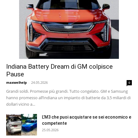
Indiana Battery Dream di GM colpisce
Pause
maxwelhelp
-
24.05.2026
0
Grandi soldi. Promesse più grandi. Tutto congelato. GM e Samsung
hanno promesso all’Indiana un impianto di batterie da 3,5 miliardi di
dollari vicino a...
L’M3 che puoi acquistare se sei economico e
competente
25.05.2026