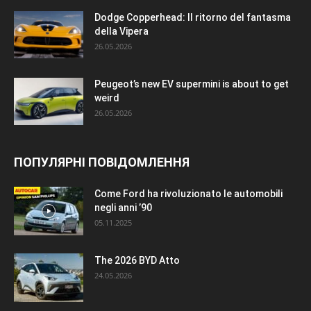
Dodge Copperhead: Il ritorno del fantasma
della Vipera
26.05.2026
Peugeot’s new EV supermini is about to get
weird
26.05.2026
ПОПУЛЯРНІ ПОВІДОМЛЕННЯ
Come Ford ha rivoluzionato le automobili
negli anni ’90
05.11.2025
The 2026 BYD Atto
24.05.2026