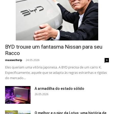
BYD trouxe um fantasma Nissan para seu
Racco
maxwelhelp
-
24.05.2026
0
Eles queriam uma vitória japonesa. A BYD precisa de um carro K.
Especificamente, aquele que se adapta às regras estranhas e rígidas
do mercado...
A armadilha do estado sólido
26.05.2026
O melhor e o pior da Lotus: uma história de